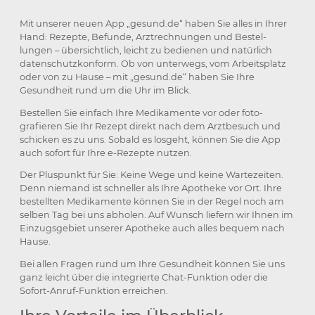
Mit unserer neuen App „gesund.de“ haben Sie alles in Ihrer
Hand: Rezepte, Befunde, Arzt­rechnungen und Bestel­
lungen – über­sicht­lich, leicht zu bedienen und natürlich
daten­schutz­konform. Ob von unter­wegs, vom Arbeits­platz
oder von zu Hause – mit „gesund.de“ haben Sie Ihre
Gesundheit rund um die Uhr im Blick.
Bestellen Sie einfach Ihre Medi­kamente vor oder foto­
grafieren Sie Ihr Rezept direkt nach dem Arzt­besuch und
schicken es zu uns. So­bald es losgeht, können Sie die App
auch sofort für Ihre e-‍Rezepte nutzen.
Der Pluspunkt für Sie: Keine Wege und keine Wartezeiten.
Denn niemand ist schneller als Ihre Apotheke vor Ort. Ihre
bestellten Medi­kamente können Sie in der Regel noch am
selben Tag bei uns abholen. Auf Wunsch liefern wir Ihnen im
Einzugs­gebiet unserer Apotheke auch alles bequem nach
Hause.
Bei allen Fragen rund um Ihre Gesundheit können Sie uns
ganz leicht über die integrierte Chat-Funktion oder die
Sofort-Anruf-Funktion erreichen.