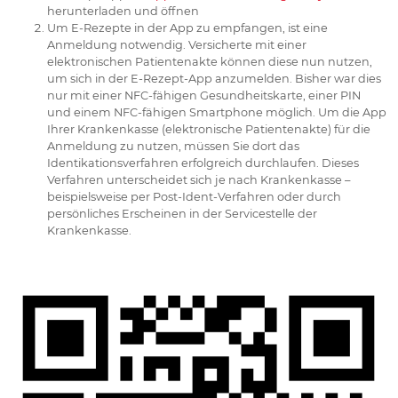
herunterladen und öffnen
Um E-Rezepte in der App zu empfangen, ist eine
Anmeldung notwendig. Versicherte mit einer
elektronischen Patientenakte können diese nun nutzen,
um sich in der E⁠-⁠Rezept-App anzumelden. Bisher war dies
nur mit einer NFC-fähigen Gesundheitskarte, einer PIN
und einem NFC-fähigen Smartphone möglich. Um die App
Ihrer Krankenkasse (elektronische Patientenakte) für die
Anmeldung zu nutzen, müssen Sie dort das
Identikationsverfahren erfolgreich durchlaufen. Dieses
Verfahren unterscheidet sich je nach Krankenkasse –
beispielsweise per Post-Ident-Verfahren oder durch
persönliches Erscheinen in der Servicestelle der
Krankenkasse.